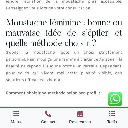
rendre l’épilation de la moustache plus accessible.
Renseignez-vous lors de votre consultation.
Moustache féminine : bonne ou
mauvaise idée de s’épiler, et
quelle méthode choisir ?
S’épiler la moustache reste un choix strictement
personnel. Rien n’oblige une femme à traiter cette zone – la
beauté ne répond à aucune norme universelle. Cependant,
pour celles qui vivent mal cette pilosité visible, des
solutions efficaces existent.
Comment choisir sa méthode selon son profil :
Duvet léger et clair
: méthodes temporaires douces
(décoloration, fil) peuvent suffire
Menu
Contact
Reservation
Tarifs